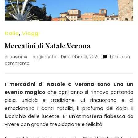
Italia
,
Viaggi
Mercatini di Natale Verona
di
pasionvi
aggiornato il
Dicembre 13, 2021
Lascia un
su
commento
Mercatini
di
Natale
I mercatini di Natale a Verona sono uno un
Verona
evento magico
che ogni anno si rinnova portando
gioia, unicità e tradizione. Ci rincuorano e ci
emozionano i canti natalizi, il profumo dei dolci, il
luccichio delle lucette. E’ un’atmosfera fiabesca da
vivere con grande trepidazione e felicità