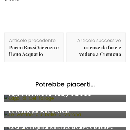
Navigazione
Articolo precedente
Articolo successivo
articolo
Parco Rossi Vicenza e
10 cose da fare e
il suo Acquario
vedere a Cremona
Potrebbe piacerti...
Viaggi
Lago di Cei Trentino: foliage d’autunno
Destinazioni
,
Europa
,
VENETO
,
Viaggi
Le Vetrine più belle a Verona
Viaggi
Cosa fare in quarantena: idee creative e istruttive