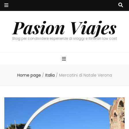
Pasion Viajes
Blog per condividere esperienze di viaggi e itinerari low cost
Home page
/
Italia
/
Mercatini di Natale Verona