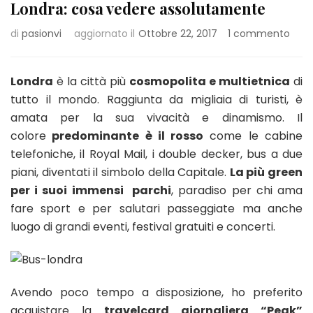
Londra: cosa vedere assolutamente
su
di
pasionvi
aggiornato il
Ottobre 22, 2017
1 commento
Lond
cosa
vede
Londra
è la città più
cosmopolita e multietnica
di
asso
tutto il mondo. Raggiunta da migliaia di turisti, è
amata per la sua vivacità e dinamismo. Il
colore
predominante è il rosso
come le cabine
telefoniche, il Royal Mail, i double decker, bus a due
piani, diventati il simbolo della Capitale.
La più green
per i suoi immensi parchi
, paradiso per chi ama
fare sport e per salutari passeggiate ma anche
luogo di grandi eventi, festival gratuiti e concerti.
Avendo poco tempo a disposizione, ho preferito
acquistare la
travelcard giornaliera “Peak”