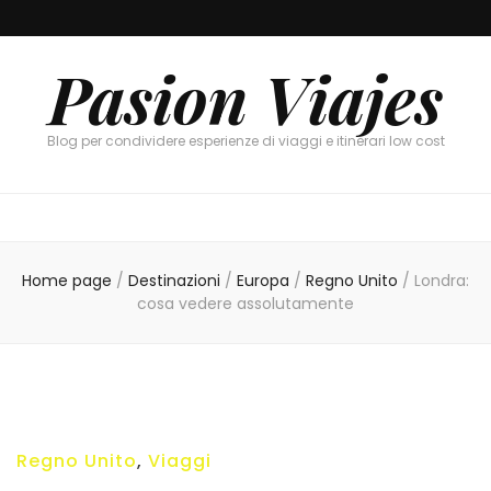
Pasion Viajes
Blog per condividere esperienze di viaggi e itinerari low cost
Home page
/
Destinazioni
/
Europa
/
Regno Unito
/
Londra:
cosa vedere assolutamente
Regno Unito
,
Viaggi