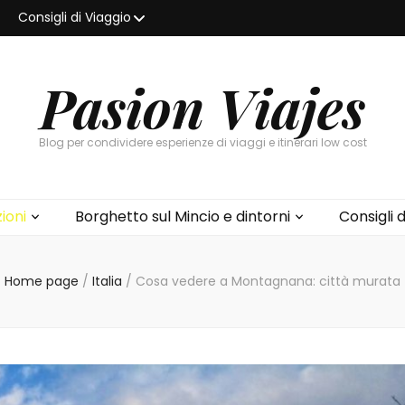
Consigli di Viaggio
Pasion Viajes
Blog per condividere esperienze di viaggi e itinerari low cost
ioni
Borghetto sul Mincio e dintorni
Consigli d
Home page
/
Italia
/
Cosa vedere a Montagnana: città murata