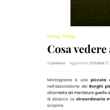
Italia
,
Viaggi
Cosa vedere
di
pasionvi
aggiornato il
Ottobre 7, 
Montagnana è una
piccola 
nell’associazione dei
Borghi più
a
ttorniata da merlature guelfe a
di attacco. La
straordinaria m
scoprire