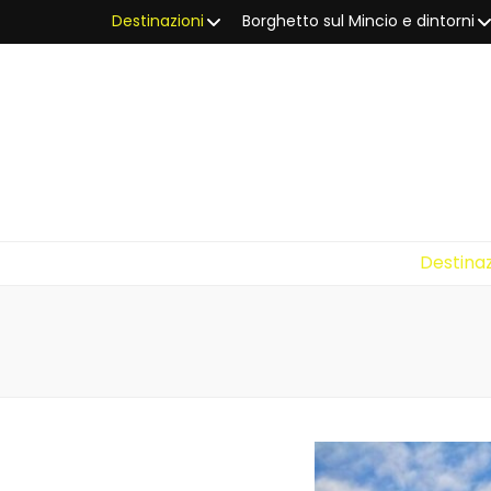
Destinazioni
Borghetto sul Mincio e dintorni
Destinaz