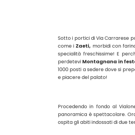
Sotto i portici di Via Carrarese 
come i
Zaeti,
morbidi con farina
specialità freschissime! E perc
perdetevi
Montagnana in fes
1000 posti a sedere dove si pre
e piacere del palato!
Procedendo in fondo al Vialone
panoramica è spettacolare. Ora l
ospita gli abiti indossati di due 