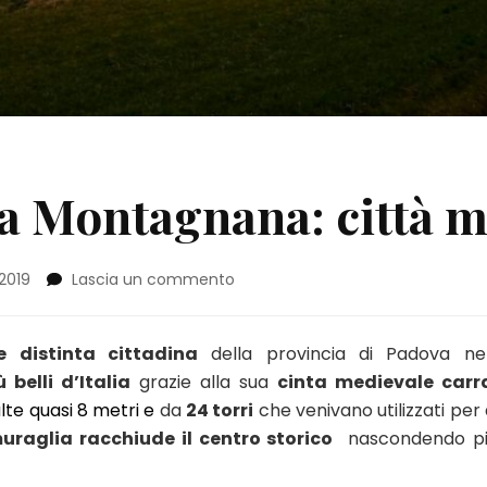
 a Montagnana: città 
su
2019
Lascia un commento
Cosa
vedere
a
e distinta cittadina
della provincia di Padova nel
Montagnana:
 belli d’Italia
grazie alla sua
cinta medievale carr
città
lte quasi 8 metri e
da
24 torri
che venivano utilizzati per
murata
uraglia racchiude il centro storico
nascondendo picc