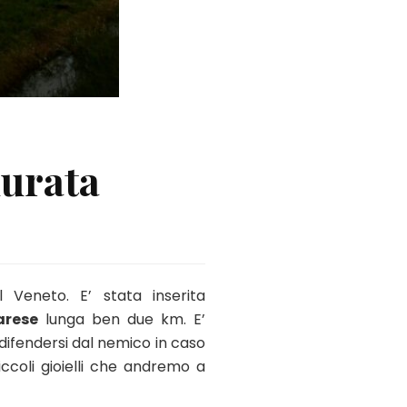
murata
 Veneto. E’ stata inserita
arese
lunga ben due km. E’
 difendersi dal nemico in caso
oli gioielli che andremo a