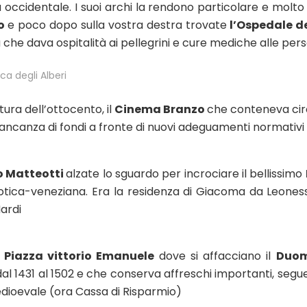
ccidentale. I suoi archi la rendono particolare e molto 
go
e poco dopo sulla vostra destra trovate
l’Ospedale de
 che dava ospitalità ai pellegrini e cure mediche alle pe
ca degli Alberi
tura dell’ottocento, il
Cinema Branzo
che conteneva cir
mancanza di fondi a fronte di nuovi adeguamenti normativi
 Matteotti
alzate lo sguardo per incrociare il bellissimo
gotica-veneziana. Era la residenza di Giacoma da Leoness
ardi
n
Piazza vittorio Emanuele
dove si affacciano il
Duom
dal 1431 al 1502 e che conserva affreschi importanti, segue
edioevale (ora Cassa di Risparmio)