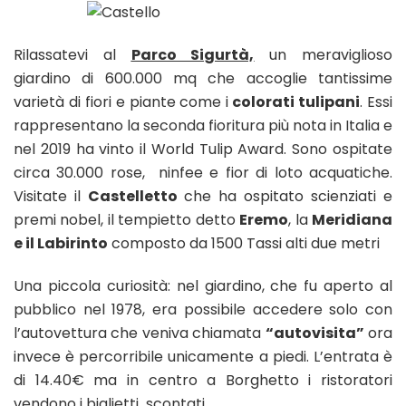
Rilassatevi al
Parco Sigurtà,
un meraviglioso
giardino di 600.000 mq che accoglie tantissime
varietà di fiori e piante come i
colorati tulipani
. Essi
rappresentano la seconda fioritura più nota in Italia e
nel 2019 ha vinto il World Tulip Award. Sono ospitate
circa 30.000 rose, ninfee e fior di loto acquatiche.
Visitate il
Castelletto
che ha ospitato scienziati e
premi nobel, il tempietto detto
Eremo
, la
Meridiana
e il Labirinto
composto da 1500 Tassi alti due metri
Una piccola curiosità: nel giardino, che fu aperto al
pubblico nel 1978, era possibile accedere solo con
l’autovettura che veniva chiamata
“autovisita”
ora
invece è percorribile unicamente a piedi. L’entrata è
di 14.40€ ma in centro a Borghetto i ristoratori
vendono i biglietti scontati