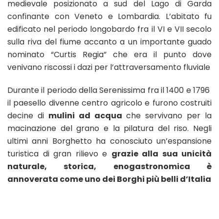
medievale posizionato a sud del Lago di Garda
villaggio
confinante con Veneto e Lombardia. L’abitato fu
dei
edificato nel periodo longobardo fra il VI e VII secolo
Mulini
ad
sulla riva del fiume accanto a un importante guado
acqua
nominato “Curtis Regia” che era il punto dove
venivano riscossi i dazi per l’attraversamento fluviale
Durante il periodo della Serenissima fra il 1400 e 1796
il paesello divenne centro agricolo e furono costruiti
decine di
mulini ad acqua
che servivano per la
macinazione del grano e la pilatura del riso. Negli
ultimi anni Borghetto ha conosciuto un’espansione
turistica di gran rilievo e
grazie alla sua unicità
naturale, storica, enogastronomica è
annoverata come uno dei Borghi più belli d’Italia