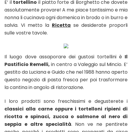
E’ il
tortellino
il piatto forte di Borghetto che dovete
assolutamente provare! A me piace tantissimo e mia
nonna li cucinava ogni domenica in brodo o in burro e
salvia. Vi metto la
Ricetta
se desiderate proporli
sulle vostre tavole.
Il luogo dove assaporare dei gustosi tortellini è
Il
Pastificio Remelli,
in centro a Valeggio sul Mincio. E’
gestito da Luciana e Guido che nel 1988 hanno aperto
questo negozio di pasta fresca per poi trasformare
la cantina in angolo di ristorazione.
I loro prodotti sono freschissimi e degusterete i
classici alla carne oppure i tortelloni ripieni di
ricotta e spinaci, zucca o salmone al nero di
seppia e altre specialità
. Non ve ne pentirete
anche perché i prodotti sono preparati da circa