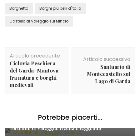
Borghetto
Borghi più belli d'Italia
Castello di Valeggio sul Mincio
Navigazione
Articolo precedente
articolo
Articolo successivo
Ciclovia Peschiera
Santuario di
del Garda–Mantova
Montecastello sul
fra natura e borghi
Lago di Garda
medievali
Potrebbe piacerti...
Borghetto sul Mincio e dintorni
Tortellini di Valeggio: ricetta e leggenda