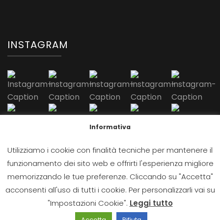
INSTAGRAM
Informativa
Follow Me!
Utilizziamo i cookie con finalità tecniche per mantenere il
funzionamento dei sito web e offrirti l'esperienza migliore
memorizzando le tue preferenze. Cliccando su "Accetta"
acconsenti all'uso di tutti i cookie. Per personalizzarli vai su
"Impostazioni Cookie".
Leggi tutto
Accetta
Rifiuta