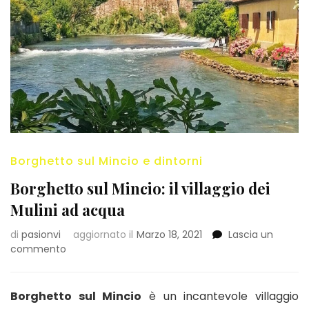
Borghetto sul Mincio e dintorni
Borghetto sul Mincio: il villaggio dei
Mulini ad acqua
di
pasionvi
aggiornato il
Marzo 18, 2021
Lascia un
su
commento
Borghetto
sul
Mincio:
Borghetto sul Mincio
è un incantevole villaggio
il