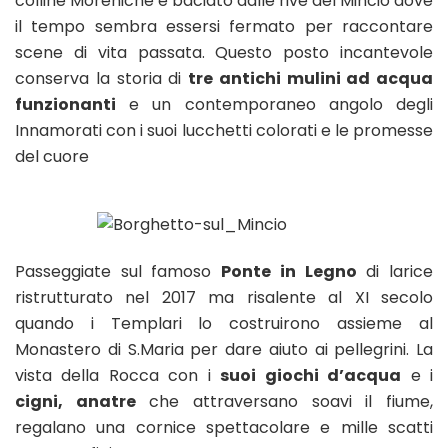
colline Moreniche e baciato dalle rive del Mincio dove
il tempo sembra essersi fermato per raccontare
scene di vita passata. Questo posto incantevole
conserva la storia di
tre antichi mulini ad acqua
funzionanti
e un contemporaneo angolo degli
Innamorati con i suoi lucchetti colorati e le promesse
del cuore
Passeggiate sul famoso
Ponte in Legno
di larice
ristrutturato nel 2017 ma risalente al XI secolo
quando i Templari lo costruirono assieme al
Monastero di S.Maria per dare aiuto ai pellegrini. La
vista della Rocca con i
suoi giochi d’acqua
e i
cigni, anatre
che attraversano soavi il fiume,
regalano una cornice spettacolare e mille scatti