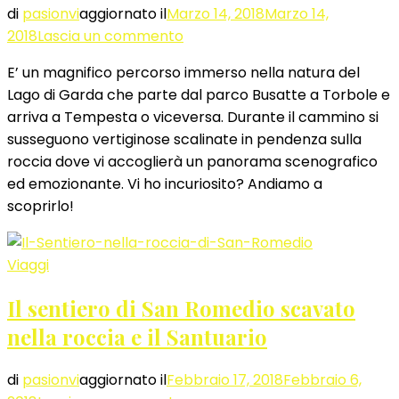
di
pasionvi
aggiornato il
Marzo 14, 2018
Marzo 14,
su
2018
Lascia un commento
Sentiero
E’ un magnifico percorso immerso nella natura del
Busatte
Lago di Garda che parte dal parco Busatte a Torbole e
Tempesta:
arriva a Tempesta o viceversa. Durante il cammino si
scalinata
susseguono vertiginose scalinate in pendenza sulla
panoramica
roccia dove vi accoglierà un panorama scenografico
ed emozionante. Vi ho incuriosito? Andiamo a
scoprirlo!
Viaggi
Il sentiero di San Romedio scavato
nella roccia e il Santuario
di
pasionvi
aggiornato il
Febbraio 17, 2018
Febbraio 6,