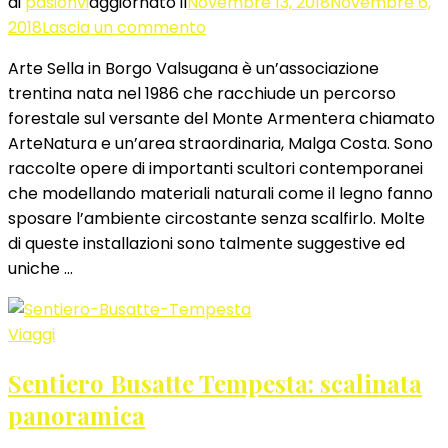
di
pasionvi
aggiornato il
Novembre 13, 2018
Novembre 6,
su
2018
Lascia un commento
Arte
Arte Sella in Borgo Valsugana è un’associazione
Sella
trentina nata nel 1986 che racchiude un percorso
in
forestale sul versante del Monte Armentera chiamato
Borgo
ArteNatura e un’area straordinaria, Malga Costa. Sono
Valsugana:
raccolte opere di importanti scultori contemporanei
percorso
che modellando materiali naturali come il legno fanno
creativo
sposare l’ambiente circostante senza scalfirlo. Molte
di queste installazioni sono talmente suggestive ed
uniche …
Viaggi
Sentiero Busatte Tempesta: scalinata
panoramica