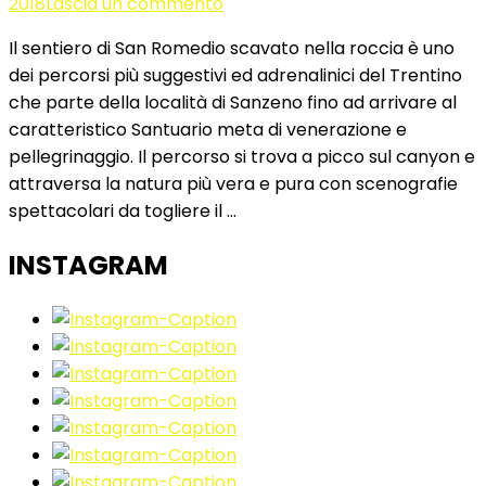
su
2018
Lascia un commento
Il
Il sentiero di San Romedio scavato nella roccia è uno
sentiero
dei percorsi più suggestivi ed adrenalinici del Trentino
di
che parte della località di Sanzeno fino ad arrivare al
San
caratteristico Santuario meta di venerazione e
Romedio
pellegrinaggio. Il percorso si trova a picco sul canyon e
scavato
attraversa la natura più vera e pura con scenografie
nella
spettacolari da togliere il …
roccia
e
INSTAGRAM
il
Santuario