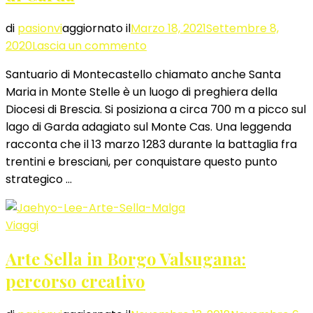
di
pasionvi
aggiornato il
Marzo 18, 2021
Settembre 8,
su
2020
Lascia un commento
Santuario
Santuario di Montecastello chiamato anche Santa
di
Maria in Monte Stelle è un luogo di preghiera della
Montecastello
Diocesi di Brescia. Si posiziona a circa 700 m a picco sul
sul
lago di Garda adagiato sul Monte Cas. Una leggenda
Lago
racconta che il 13 marzo 1283 durante la battaglia fra
di
trentini e bresciani, per conquistare questo punto
Garda
strategico …
Viaggi
Arte Sella in Borgo Valsugana:
percorso creativo