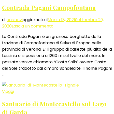
Contrada Pagani Campofontana
di
pasionvi
aggiornato il
Marzo 18, 2021
Settembre 29,
su
2020
Lascia un commento
Contrada
La Contrada Pagani è un grazioso borghetto della
Pagani
frazione di Campofontana di Selva di Progno nella
Campofontana
provincia di Verona. E’ il gruppo di casette più alto della
Lessinia e si posiziona a 1260 m sul livello del mare. In
passato veniva chiamato “Costa Solis” ovvero Costa
del Sole tradotto dal cimbro Sondelaite. Il nome Pagani
…
Viaggi
Santuario di Montecastello sul Lago
di Garda