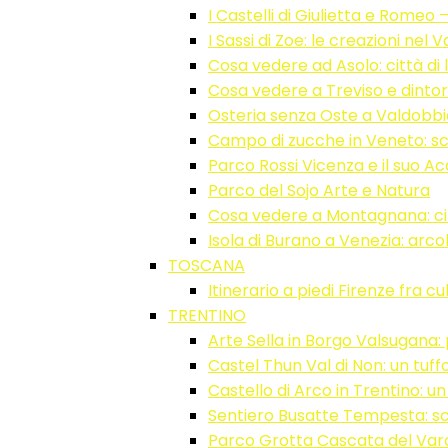
I Castelli di Giulietta e Rome
I Sassi di Zoe: le creazioni nel
Cosa vedere ad Asolo: città di l
Cosa vedere a Treviso e dintor
Osteria senza Oste a Valdobb
Campo di zucche in Veneto: sc
Parco Rossi Vicenza e il suo Ac
Parco del Sojo Arte e Natura
Cosa vedere a Montagnana: c
Isola di Burano a Venezia: arco
TOSCANA
Itinerario a piedi Firenze fra cu
TRENTINO
Arte Sella in Borgo Valsugana:
Castel Thun Val di Non: un tuff
Castello di Arco in Trentino: u
Sentiero Busatte Tempesta: s
Parco Grotta Cascata del Varo