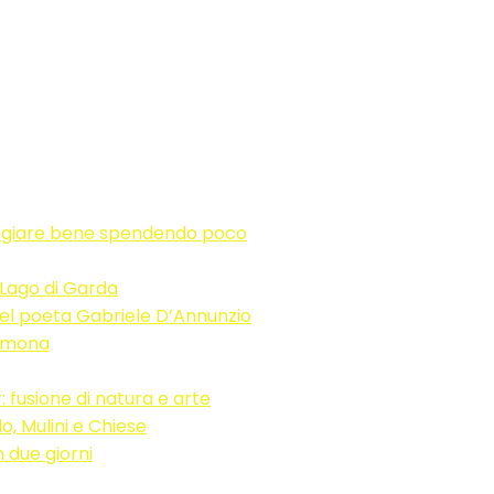
ngiare bene spendendo poco
 Lago di Garda
sa del poeta Gabriele D’Annunzio
remona
 fusione di natura e arte
o, Mulini e Chiese
 due giorni