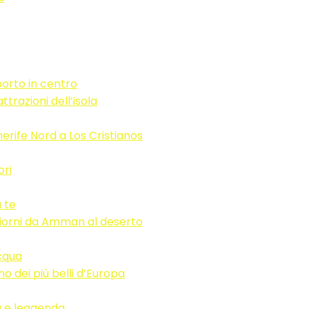
orto in centro
trazioni dell’isola
erife Nord a Los Cristianos
ori
a te
 giorni da Amman al deserto
acqua
no dei più belli d’Europa
ia e leggenda