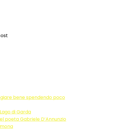
cost
ngiare bene spendendo poco
 Lago di Garda
sa del poeta Gabriele D’Annunzio
remona