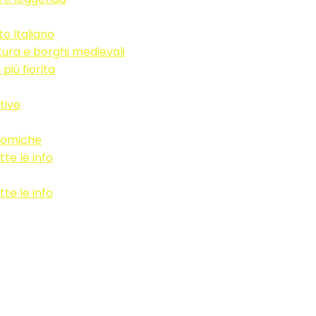
to Italiano
ura e borghi medievali
più fiorita
tive
onomiche
te le info
te le info