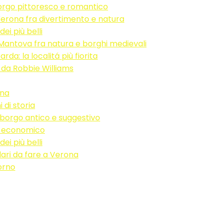
borgo pittoresco e romantico
erona fra divertimento e natura
ei più belli
Mantova fra natura e borghi medievali
da: la localitá più fiorita
to da Robbie Williams
ana
 di storia
: borgo antico e suggestivo
e economico
ei più belli
lari da fare a Verona
orno