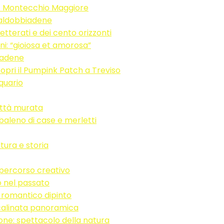
o – Montecchio Maggiore
 Valdobbiadene
etterati e dei cento orizzonti
ni: “gioiosa et amorosa”
iadene
opri il Pumpink Patch a Treviso
quario
ittà murata
baleno di case e merletti
ltura e storia
 percorso creativo
o nel passato
n romantico dipinto
calinata panoramica
ne: spettacolo della natura