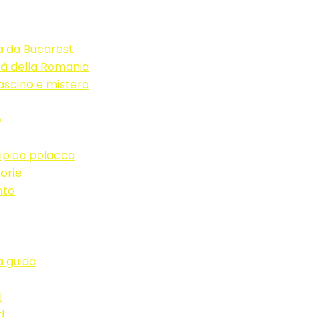
a da Bucarest
tà della Romania
fascino e mistero
e
ipica polacca
orie
nto
a guida
i
d