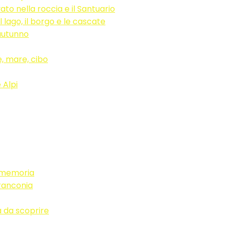
ato nella roccia e il Santuario
il lago, il borgo e le cascate
’autunno
, mare, cibo
 Alpi
la memoria
Franconia
a da scoprire