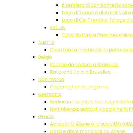
Il sentiero di San Romedio scav
Lago di Tenno e dintorni: visita 
Lago di Cei Trentino: foliage d
SICILIA
Cose da fare a Palermo: chiese
Austria
Cosa fare a Innsbruck: la perla delle
Belgio
10 cose da vedere a Bruxelles
Ristoranti tipici a Bruxelles
Danimarca
Copenaghen in un giorno
Germania
Berlino in tre giorni fra i luoghi del
Norimberga: guida di viaggio nella 
Grecia
Acropoli di Atene e la sua città tutt
Cosa e dove mangiare ad Atene