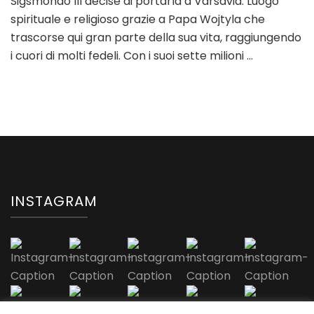
Sigsmondo III decise di portarla a Varsavia. Luogo
e
spirituale e religioso grazie a Papa Wojtyla che
memorie
trascorse qui gran parte della sua vita, raggiungendo
i cuori di molti fedeli. Con i suoi sette milioni …
INSTAGRAM