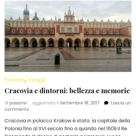
Polonia
,
Viaggi
Cracovia e dintorni: bellezza e memorie
di
pasionvi
aggiornato il
Settembre 18, 2017
Lascia un
su
commento
Cracovia
Cracovia in polacco Krakow è stata la capitale della
e
Polonia fino al XVI secolo fino a quando nel 1609 il Re
dintorni:
bellezza