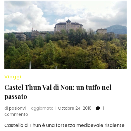
Viaggi
Castel Thun Val di Non: un tuffo nel
passato
di
pasionvi
aggiornato il
Ottobre 24, 2016
1
su
commento
Castel
Castello di Thun è una fortezza medioevale risalente
Thun