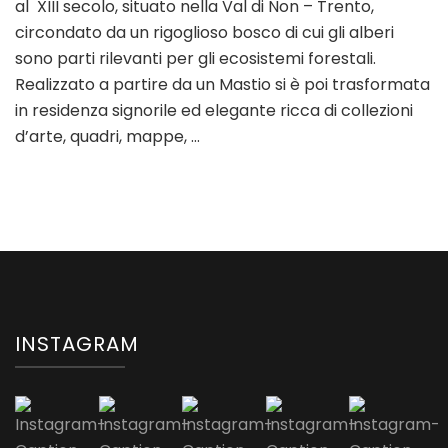
al XIII secolo, situato nella Val di Non – Trento,
Val
di
circondato da un rigoglioso bosco di cui gli alberi
Non:
sono parti rilevanti per gli ecosistemi forestali.
un
Realizzato a partire da un Mastio si è poi trasformata
tuffo
in residenza signorile ed elegante ricca di collezioni
nel
passato
d’arte, quadri, mappe, …
INSTAGRAM