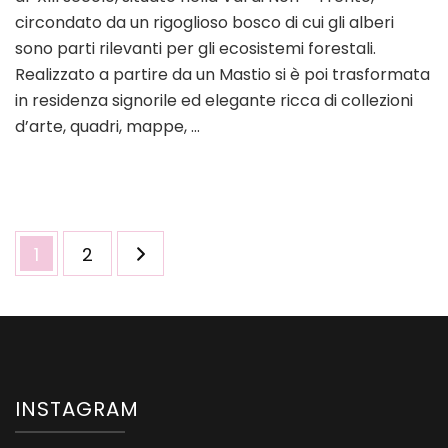
di
circondato da un rigoglioso bosco di cui gli alberi
Non:
sono parti rilevanti per gli ecosistemi forestali.
un
Realizzato a partire da un Mastio si è poi trasformata
tuffo
in residenza signorile ed elegante ricca di collezioni
nel
passato
d’arte, quadri, mappe, …
Paginazione
Pagina
Pagina
1
2
degli
articoli
INSTAGRAM