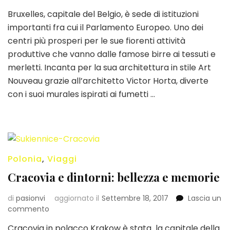
10
Bruxelles, capitale del Belgio, è sede di istituzioni
cose
importanti fra cui il Parlamento Europeo. Uno dei
da
vedere
centri più prosperi per le sue fiorenti attività
a
produttive che vanno dalle famose birre ai tessuti e
Bruxelles
merletti. Incanta per la sua architettura in stile Art
Nouveau grazie all’architetto Victor Horta, diverte
con i suoi murales ispirati ai fumetti …
Polonia
,
Viaggi
Cracovia e dintorni: bellezza e memorie
di
pasionvi
aggiornato il
Settembre 18, 2017
Lascia un
su
commento
Cracovia
Cracovia in polacco Krakow è stata la capitale della
e