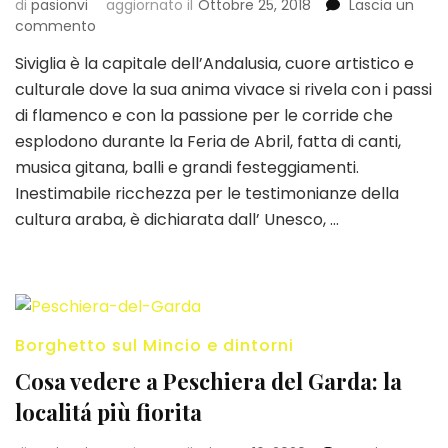
di
pasionvi
aggiornato il
Ottobre 25, 2018
Lascia un
su
commento
10
Siviglia è la capitale dell’Andalusia, cuore artistico e
cose
culturale dove la sua anima vivace si rivela con i passi
da
vedere
di flamenco e con la passione per le corride che
e
esplodono durante la Feria de Abril, fatta di canti,
fare
musica gitana, balli e grandi festeggiamenti.
a
Inestimabile ricchezza per le testimonianze della
Siviglia
cultura araba, è dichiarata dall’ Unesco, …
Borghetto sul Mincio e dintorni
Cosa vedere a Peschiera del Garda: la
localitá più fiorita