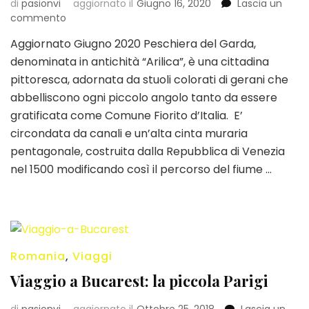
di
pasionvi
aggiornato il
Giugno 16, 2020
Lascia un
su
commento
Cosa
Aggiornato Giugno 2020 Peschiera del Garda,
vedere
denominata in antichità “Arilica”, è una cittadina
a
Peschiera
pittoresca, adornata da stuoli colorati di gerani che
del
abbelliscono ogni piccolo angolo tanto da essere
Garda:
gratificata come Comune Fiorito d’Italia. E’
la
circondata da canali e un’alta cinta muraria
localitá
più
pentagonale, costruita dalla Repubblica di Venezia
fiorita
nel 1500 modificando così il percorso del fiume …
Romania
,
Viaggi
Viaggio a Bucarest: la piccola Parigi
di
pasionvi
aggiornato il
Ottobre 25, 2018
Lascia un