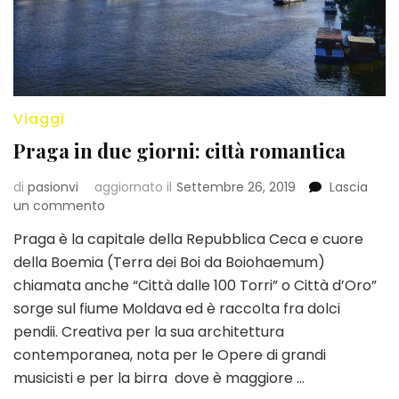
Viaggi
Praga in due giorni: città romantica
di
pasionvi
aggiornato il
Settembre 26, 2019
Lascia
su
un commento
Praga
Praga è la capitale della Repubblica Ceca e cuore
in
della Boemia (Terra dei Boi da Boiohaemum)
due
giorni:
chiamata anche “Città dalle 100 Torri” o Città d’Oro”
città
sorge sul fiume Moldava ed è raccolta fra dolci
romantica
pendii. Creativa per la sua architettura
contemporanea, nota per le Opere di grandi
musicisti e per la birra dove è maggiore …