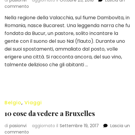
su
commento
Viaggio
Nella regione della Valacchia, sul fiume Dambovita, in
a
Romania, nasce Bucarest. Una leggenda narra che fu
Bucarest:
la
fondata da Bucur, un pastore, solito incantare la
piccola
gente con il suono del suo Nai (flauto). Durante uno
Parigi
dei suoi spostamenti, ammaliato dal posto, volle
erigere una città. Si racconta ancora, del suo vino,
talmente delizioso che gli abitanti …
Belgio
,
Viaggi
10 cose da vedere a Bruxelles
di
pasionvi
aggiornato il
Settembre 19, 2017
Lascia un
su
commento