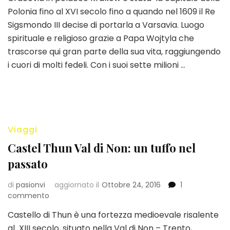
Polonia fino al XVI secolo fino a quando nel 1609 il Re
dintorni:
bellezza
Sigsmondo III decise di portarla a Varsavia. Luogo
e
spirituale e religioso grazie a Papa Wojtyla che
memorie
trascorse qui gran parte della sua vita, raggiungendo
i cuori di molti fedeli. Con i suoi sette milioni …
Viaggi
Castel Thun Val di Non: un tuffo nel
passato
di
pasionvi
aggiornato il
Ottobre 24, 2016
1
su
commento
Castel
Castello di Thun è una fortezza medioevale risalente
Thun
al XIII secolo, situato nella Val di Non – Trento,
Val