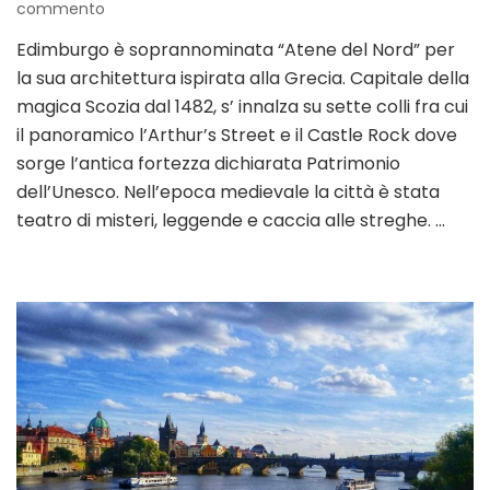
su
commento
Edimburgo
Edimburgo è soprannominata “Atene del Nord” per
cosa
la sua architettura ispirata alla Grecia. Capitale della
vedere
in
magica Scozia dal 1482, s’ innalza su sette colli fra cui
3
il panoramico l’Arthur’s Street e il Castle Rock dove
giorni:
sorge l’antica fortezza dichiarata Patrimonio
la
dell’Unesco. Nell’epoca medievale la città è stata
guida
teatro di misteri, leggende e caccia alle streghe. …