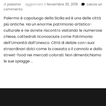
di
pasionvi
aggiornato il
Novembre 30, 2019
Lascia un
su
commento
Cose
Palermo è capoluogo della Sicilia ed è una delle città
da
più antiche. Ha un enorme patrimonio artistico-
fare
a
culturale e ne avrete riscontro visitando le numerose
Palermo:
chiese, cattedrali riconosciute come Patrimonio
chiese,
dell’Umanità dall’Unesco. Città di delizie con i suoi
mare,
straordinari dolci come la cassata o il cannolo e dallo
cibo
street-food nei mercati colorati. Non dimentichiamo
le sue spiagge …