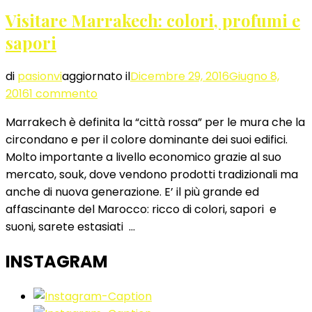
Visitare Marrakech: colori, profumi e
sapori
di
pasionvi
aggiornato il
Dicembre 29, 2016
Giugno 8,
su
2016
1 commento
Visitare
Marrakech è definita la “città rossa” per le mura che la
Marrakech:
circondano e per il colore dominante dei suoi edifici.
colori,
Molto importante a livello economico grazie al suo
profumi
mercato, souk, dove vendono prodotti tradizionali ma
e
anche di nuova generazione. E’ il più grande ed
sapori
affascinante del Marocco: ricco di colori, sapori e
suoni, sarete estasiati …
INSTAGRAM