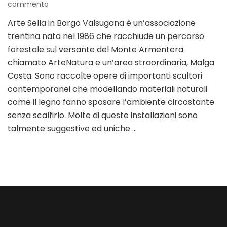
su
commento
Arte
Arte Sella in Borgo Valsugana è un’associazione
Sella
trentina nata nel 1986 che racchiude un percorso
in
Borgo
forestale sul versante del Monte Armentera
Valsugana:
chiamato ArteNatura e un’area straordinaria, Malga
percorso
Costa. Sono raccolte opere di importanti scultori
creativo
contemporanei che modellando materiali naturali
come il legno fanno sposare l’ambiente circostante
senza scalfirlo. Molte di queste installazioni sono
talmente suggestive ed uniche …