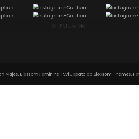
Follow Me!
on Viajes
.
Blossom Feminine | Sviluppato da
Blossom Themes
. P