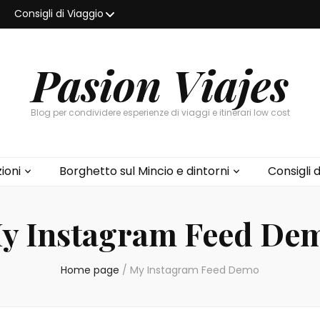
Consigli di Viaggio
Pasion Viajes
Blog per condividere esperienze di viaggi e itinerari low cost
ioni
Borghetto sul Mincio e dintorni
Consigli d
y Instagram Feed De
Home page
/
My Instagram Feed Demo